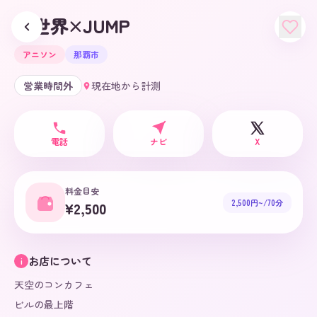
異世界×JUMP
アニソン
那覇市
営業時間外
現在地から計測
電話
ナビ
X
料金目安
2,500円~/70分
¥2,500
お店について
i
天空のコンカフェ

ビルの最上階
