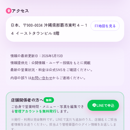
アクセス
日本、〒900-0034 沖縄県那覇市東町４−１
地図を見る
４ イーストタウンビル 8階
情報の最終更新日：
2026年5月15日
情報提供元：
公開情報・ユーザー投稿をもとに掲載
最新の営業状況・料金は公式SNSをご確認ください。
内容の誤りは
お問い合わせ
からご連絡ください。
店舗関係者の方へ
無料
LINEで申込
ご自身で営業時間・メニュー・写真を編集でき
る
管理アカウントを無料発行
します。
※発行・利用は完全無料です。LINEで友だち追加のうえ、店舗名とご担当
者情報をお送りください。担当より管理画面のログイン情報をお返ししま
す。