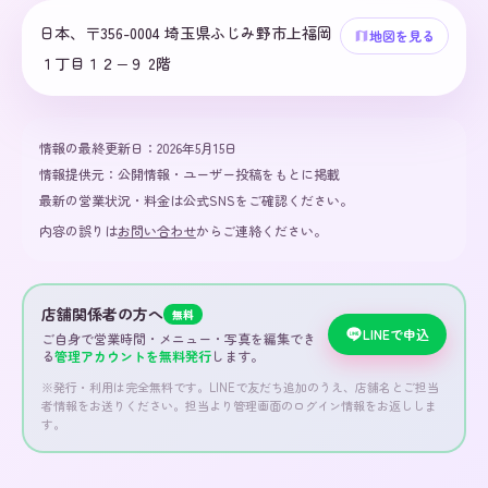
日本、〒356-0004 埼玉県ふじみ野市上福岡
地図を見る
１丁目１２−９ 2階
情報の最終更新日：
2026年5月15日
情報提供元：
公開情報・ユーザー投稿をもとに掲載
最新の営業状況・料金は公式SNSをご確認ください。
内容の誤りは
お問い合わせ
からご連絡ください。
店舗関係者の方へ
無料
LINEで申込
ご自身で営業時間・メニュー・写真を編集でき
る
管理アカウントを無料発行
します。
※発行・利用は完全無料です。LINEで友だち追加のうえ、店舗名とご担当
者情報をお送りください。担当より管理画面のログイン情報をお返ししま
す。