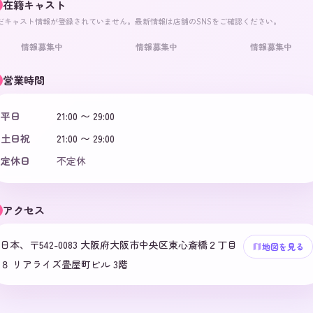
在籍キャスト
だキャスト情報が登録されていません。最新情報は店舗のSNSをご確認ください。
情報募集中
情報募集中
情報募集中
営業時間
平日
21:00 〜 29:00
土日祝
21:00 〜 29:00
定休日
不定休
アクセス
日本、〒542-0083 大阪府大阪市中央区東心斎橋２丁目
地図を見る
８ リアライズ畳屋町ビル 3階