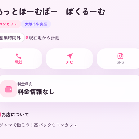
あっとほーむばー ぼくるーむ
コンカフェ
大阪市中央区
営業時間外
現在地から計測
電話
ナビ
SNS
料金目安
料金情報なし
お店について
ジャマで働こう！高バックなコンカフェ