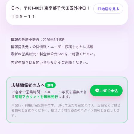
日本、〒101-0021 東京都千代田区外神田１
地図を見る
丁目９−１１
情報の最終更新日：
2026年5月15日
情報提供元：
公開情報・ユーザー投稿をもとに掲載
最新の営業状況・料金は公式SNSをご確認ください。
内容の誤りは
お問い合わせ
からご連絡ください。
店舗関係者の方へ
無料
LINEで申込
ご自身で営業時間・メニュー・写真を編集でき
る
管理アカウントを無料発行
します。
※発行・利用は完全無料です。LINEで友だち追加のうえ、店舗名とご担当
者情報をお送りください。担当より管理画面のログイン情報をお返ししま
す。