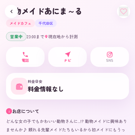
動物メイドあにま～る
メイドカフェ
千代田区
営業中
23:00
まで
現在地から計測
電話
ナビ
SNS
料金目安
料金情報なし
お店について
i
どんな女の子でもかわいい動物さんに...!? 動物メイドに興味あり
ませんか♪ 頼れる先輩メイドたちもいるから初メイドにもうっ