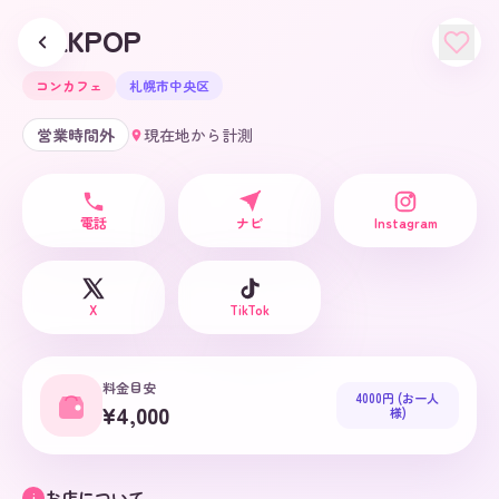
MILKPOP
コンカフェ
札幌市中央区
営業時間外
現在地から計測
電話
ナビ
Instagram
X
TikTok
料金目安
4000円 (お一人
¥4,000
様)
お店について
i