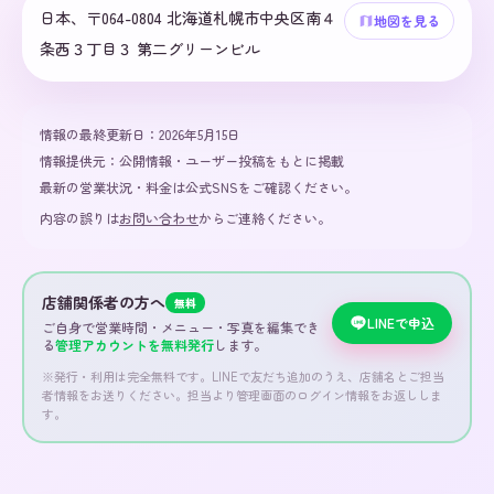
日本、〒064-0804 北海道札幌市中央区南４
地図を見る
条西３丁目３ 第二グリーンビル
情報の最終更新日：
2026年5月15日
情報提供元：
公開情報・ユーザー投稿をもとに掲載
最新の営業状況・料金は公式SNSをご確認ください。
内容の誤りは
お問い合わせ
からご連絡ください。
店舗関係者の方へ
無料
LINEで申込
ご自身で営業時間・メニュー・写真を編集でき
る
管理アカウントを無料発行
します。
※発行・利用は完全無料です。LINEで友だち追加のうえ、店舗名とご担当
者情報をお送りください。担当より管理画面のログイン情報をお返ししま
す。