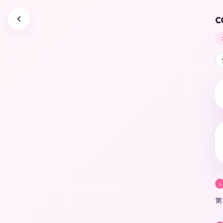
c
i
第