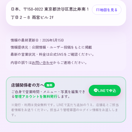
日本、〒150-0022 東京都渋谷区恵比寿南１
地図を見る
丁目２−８ 雨宮ビル 2f
情報の最終更新日：
2026年5月15日
情報提供元：
公開情報・ユーザー投稿をもとに掲載
最新の営業状況・料金は公式SNSをご確認ください。
内容の誤りは
お問い合わせ
からご連絡ください。
店舗関係者の方へ
無料
LINEで申込
ご自身で営業時間・メニュー・写真を編集でき
る
管理アカウントを無料発行
します。
※発行・利用は完全無料です。LINEで友だち追加のうえ、店舗名とご担当
者情報をお送りください。担当より管理画面のログイン情報をお返ししま
す。