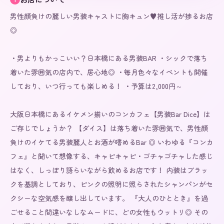
男性顔負けの麗しい男装キャストに胸キュン♥推し活が捗るお店
◎

・男よりもかっこいい？日本橋にある男装BAR ・シックで落ち
着いた雰囲気の店内で、居心地◎ ・毎月色々なイベントも開催
しており、いつ行っても楽しめる！ ・予算は2,000円～

大阪日本橋にあるイケメン揃いのコンカフェ【男装Bar Dice】は
ご存じでしょうか？ 【ダイス】は落ち着いた雰囲気で、男性顔
負けのイケてる男装麗人とお酒が嗜めるBar ◎ いわゆる『コンカ
フェ』と聞いて想像する、キャピキャピ・ゴチャゴチャした感じ
はなく、しっぽり語らいながら飲めるお店です！ 内装はブラッ
クを基調としており、ピンクの照明に照らされたシャンパンがセ
クシーな空気感を醸し出しています。 『大人のひととき』を過
ごせること間違いなしなムードに、どの女性もウットリ◎ その