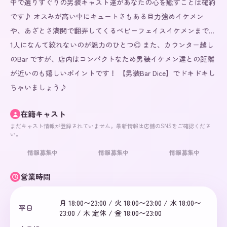
中で選りすぐりの男装キャスト達があなたの心を癒すことは確約
です♪ オスみが高い中にキュートさもある目力強めイケメン
や、あざとさ満開で翻弄してくるベビーフェイスイケメンまで…
1人になんて絞れないのが魅力のひとつ◎ また、カウンター越し
のBar ですが、店内はコンパクトなため男装イケメン達との距離
が近いのも嬉しいポイントです！ 【男装Bar Dice】でドキドキし
ちゃいましょう♪
在籍キャスト
まだキャスト情報が登録されていません。最新情報は店舗のSNSをご確認くださ
い。
情報募集中
情報募集中
情報募集中
営業時間
月 18:00〜23:00 / 火 18:00〜23:00 / 水 18:00〜
平日
23:00 / 木 定休 / 金 18:00〜23:00