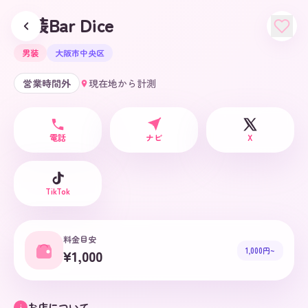
男装Bar Dice
男装
大阪市中央区
営業時間外
現在地から計測
電話
ナビ
X
TikTok
料金目安
1,000円~
¥1,000
お店について
i