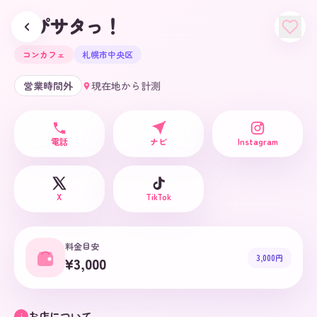
はぴサタっ！
コンカフェ
札幌市中央区
営業時間外
現在地から計測
電話
ナビ
Instagram
X
TikTok
料金目安
3,000円
¥3,000
お店について
i