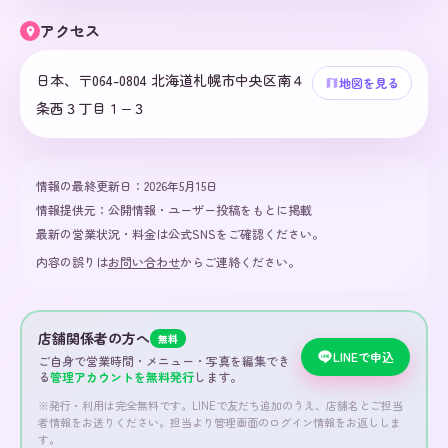
アクセス
日本、〒064-0804 北海道札幌市中央区南４
地図を見る
条西３丁目１−３
情報の最終更新日：
2026年5月15日
情報提供元：
公開情報・ユーザー投稿をもとに掲載
最新の営業状況・料金は公式SNSをご確認ください。
内容の誤りは
お問い合わせ
からご連絡ください。
店舗関係者の方へ
無料
LINEで申込
ご自身で営業時間・メニュー・写真を編集でき
る
管理アカウントを無料発行
します。
※発行・利用は完全無料です。LINEで友だち追加のうえ、店舗名とご担当
者情報をお送りください。担当より管理画面のログイン情報をお返ししま
す。