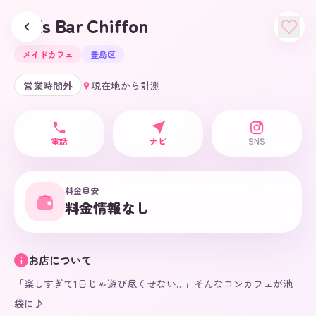
Girls Bar Chiffon
メイドカフェ
豊島区
営業時間外
現在地から計測
電話
ナビ
SNS
料金目安
料金情報なし
お店について
i
「楽しすぎて1日じゃ遊び尽くせない…」そんなコンカフェが池
袋に♪
