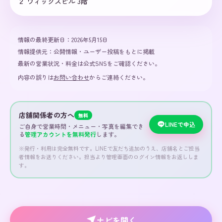
２ ウィックスビル 3階
情報の最終更新日：
2026年5月15日
情報提供元：
公開情報・ユーザー投稿をもとに掲載
最新の営業状況・料金は公式SNSをご確認ください。
内容の誤りは
お問い合わせ
からご連絡ください。
店舗関係者の方へ
無料
LINEで申込
ご自身で営業時間・メニュー・写真を編集でき
る
管理アカウントを無料発行
します。
※発行・利用は完全無料です。LINEで友だち追加のうえ、店舗名とご担当
者情報をお送りください。担当より管理画面のログイン情報をお返ししま
す。
ナビを開く