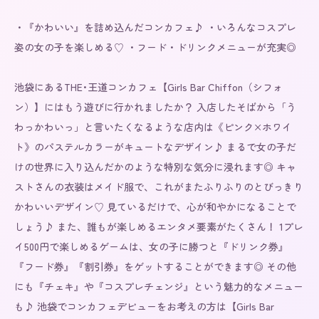
・『かわいい』を詰め込んだコンカフェ♪ ・いろんなコスプレ
姿の女の子を楽しめる♡ ・フード・ドリンクメニューが充実◎

池袋にあるTHE･王道コンカフェ【Girls Bar Chiffon（シフォ
ン）】にはもう遊びに行かれましたか？ 入店したそばから「う
わっかわいっ」と言いたくなるような店内は《ピンク×ホワイ
ト》のパステルカラーがキュートなデザイン♪ まるで女の子だ
けの世界に入り込んだかのような特別な気分に浸れます◎ キャ
ストさんの衣装はメイド服で、これがまたふりふりのとびっきり
かわいいデザイン♡ 見ているだけで、心が和やかになることで
しょう♪ また、誰もが楽しめるエンタメ要素がたくさん！ 1プレ
イ500円で楽しめるゲームは、女の子に勝つと『ドリンク券』
『フード券』『割引券』をゲットすることができます◎ その他
にも『チェキ』や『コスプレチェンジ』という魅力的なメニュー
も♪ 池袋でコンカフェデビューをお考えの方は【Girls Bar 