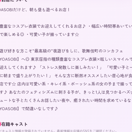
OASOBIだけど、朝も昼も遊べるお店！

豊富なコスプレ衣装でお迎えしてくれるお店♪ ・幅広い時間帯あいて
で楽しめる◎ ・可愛い子が揃っています☆

遊び好きな方こそ”最高級の”夜遊びをしに、歌舞伎町のコンカフェ
YOASOBI】へ◎ 東京屈指の種類豊富なコスプレ衣装×眩しいスマイル
迎えしてくれます♪ 「ストレス発散しに楽しみたい！」 「可愛い子と
に朝まで盛り上がりたい！」 そんな方に断然オススメしたい居心地が
店です☆ 店内は可愛い系・キレイ系・ボーッシュ系の女の子まで揃っ
す♪ あなたのフェティシズムに刺さる子が、きっと1人は見つかるハズ☆
ュートな子とたくさんお話したい夜や、癒されたい時間を求めているな
YOASOBI】で間違いなしです♪
在籍キャスト
だキャスト情報が登録されていません。最新情報は店舗のSNSをご確認ください。