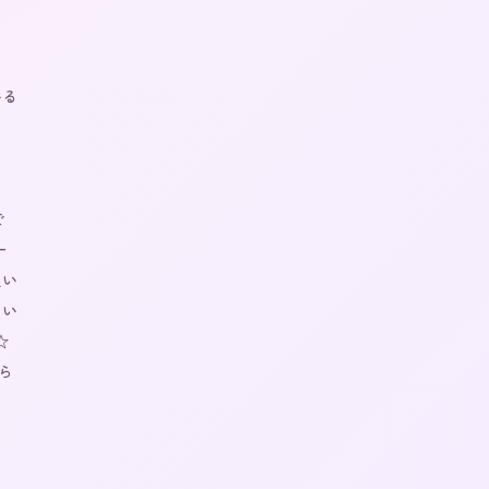
いる
で
一
良い
てい
 
ら