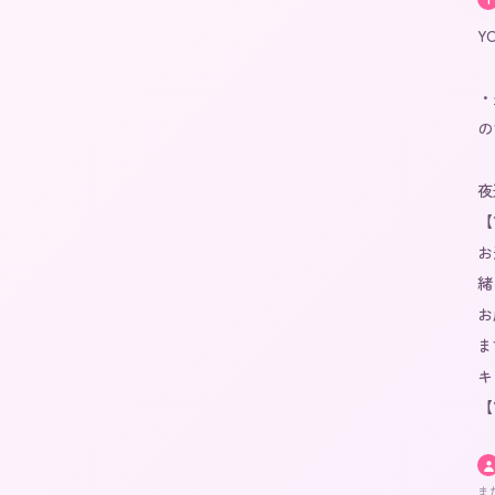
Y
・
の
夜
【
お
緒
お
ま
キ
【
ま