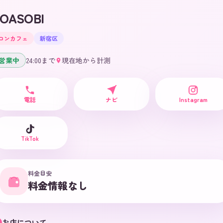
OASOBI
コンカフェ
新宿区
営業中
24:00
まで
現在地から計測
電話
ナビ
Instagram
TikTok
料金目安
料金情報なし
お店について