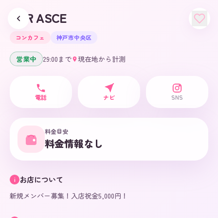
BAR ASCE
コンカフェ
神戸市中央区
営業中
29:00
まで
現在地から計測
電話
ナビ
SNS
料金目安
料金情報なし
お店について
i
新規メンバー募集！入店祝金5,000円！