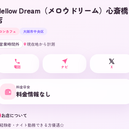
Mellow Dream（メロウドリーム）心斎橋
店
コンカフェ
大阪市中央区
営業時間外
現在地から計測
電話
ナビ
X
料金目安
料金情報なし
お店について
経験者・ナイト勤務できる方優遇☆