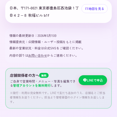
日本、〒171-0021 東京都豊島区西池袋１丁
地図を見る
目４２−８ 秋福ビル b1f
情報の最終更新日：
2026年5月15日
情報提供元：
公開情報・ユーザー投稿をもとに掲載
最新の営業状況・料金は公式SNSをご確認ください。
内容の誤りは
お問い合わせ
からご連絡ください。
店舗関係者の方へ
無料
LINEで申込
ご自身で営業時間・メニュー・写真を編集でき
る
管理アカウントを無料発行
します。
※発行・利用は完全無料です。LINEで友だち追加のうえ、店舗名とご担当
者情報をお送りください。担当より管理画面のログイン情報をお返ししま
す。