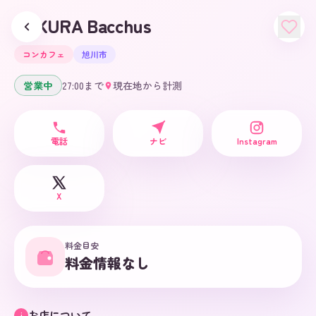
SAKURA Bacchus
コンカフェ
旭川市
営業中
27:00
まで
現在地から計測
電話
ナビ
Instagram
X
料金目安
料金情報なし
お店について
i