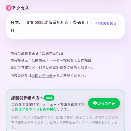
アクセス
日本、〒070-0034 北海道旭川市４条通６丁
地図を見る
目
情報の最終更新日：
2026年5月15日
情報提供元：
公開情報・ユーザー投稿をもとに掲載
最新の営業状況・料金は公式SNSをご確認ください。
内容の誤りは
お問い合わせ
からご連絡ください。
店舗関係者の方へ
無料
LINEで申込
ご自身で営業時間・メニュー・写真を編集でき
る
管理アカウントを無料発行
します。
※発行・利用は完全無料です。LINEで友だち追加のうえ、店舗名とご担当
者情報をお送りください。担当より管理画面のログイン情報をお返ししま
す。