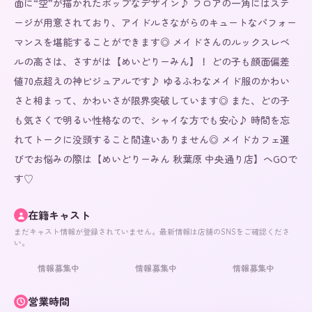
面に“空”が描かれたポップなデザイン♪ フロアの一角にはステ
ージが用意されており、アイドルさながらのキュートなパフォー
マンスを堪能することができます◎ メイドさんのルックスレベ
ルの高さは、さすがは【めいどりーみん】！ どの子も顔面偏差
値70点超えの神ビジュアルです♪ ゆるふわなメイド服のかわい
さと相まって、かわいさが限界突破しています◎ また、どの子
も気さくで明るい性格なので、シャイな方でも安心♪ 時間を忘
れてトークに没頭すること間違いありません◎ メイドカフェ選
びでお悩みの際は【めいどりーみん 秋葉原 中央通り店】へGOで
す♡
在籍キャスト
まだキャスト情報が登録されていません。最新情報は店舗のSNSをご確認くださ
い。
情報募集中
情報募集中
情報募集中
営業時間