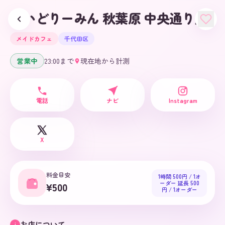
めいどりーみん 秋葉原 中央通り店
メイドカフェ
千代田区
営業中
23:00
まで
現在地から計測
電話
ナビ
Instagram
X
料金目安
1時間 500円 / 1オ
ーダー 延長 500
¥500
円 / 1オーダー
お店について
i