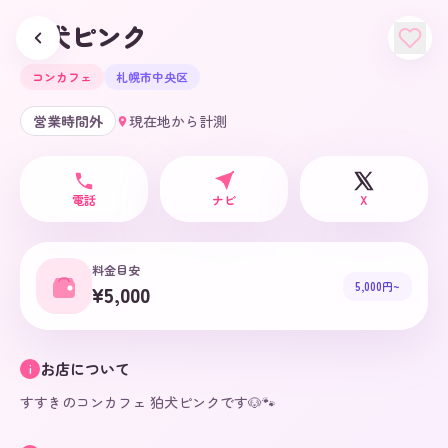
狛犬ピンク
コンカフェ
札幌市中央区
営業時間外
現在地から計測
電話
ナビ
X
料金目安
5,000円~
¥5,000
お店について
i
すすきのコンカフェ 狛犬ピンクです🐶🐾