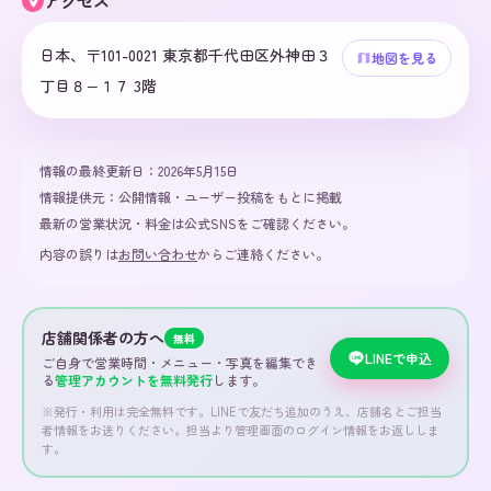
アクセス
日本、〒101-0021 東京都千代田区外神田３
地図を見る
丁目８−１７ 3階
情報の最終更新日：
2026年5月15日
情報提供元：
公開情報・ユーザー投稿をもとに掲載
最新の営業状況・料金は公式SNSをご確認ください。
内容の誤りは
お問い合わせ
からご連絡ください。
店舗関係者の方へ
無料
LINEで申込
ご自身で営業時間・メニュー・写真を編集でき
る
管理アカウントを無料発行
します。
※発行・利用は完全無料です。LINEで友だち追加のうえ、店舗名とご担当
者情報をお送りください。担当より管理画面のログイン情報をお返ししま
す。