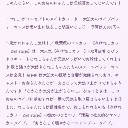
ごめんなさい。このお店のにゃんこは里親募集してないんです！

・“ねこ”がコンセプトのメイドカフェ♪ ・大迫力のライブパフ
ォーマンスは思い出に残ること間違いなし♡ ・予算は3,300円～

＼激かわにゃんこ集結！／ 秋葉原のコンカフェ【みけねこカフ
ェ 2nd stage】は、大人気【みけねこカフェ】の2号店🐈 とびっ
きりキュートなねこちゃんが元気いっぱいでお給仕してくれます
♪ 歌と踊りが大好きなねこちゃんたちのステージパフォーマン
スは必見！ 店内には大迫力の照明と音響が完備されており、キ
ャスト・お客さんみんなが一丸となって大盛り上がりできちゃう
んです♪ 「なかなか気分が上がらない…」 なんてときは、この
お店のライブに参加すれば一瞬で元気を取り戻せちゃいますよ◎ 
また、ねこちゃんたちは個性豊かで、推しを作れるのも【みけね
こカフェ 2nd stage】の魅力のひとつ♪ 『活発で社交的なマンチ
カンタイプ』 『おとなしく穏やかなロシアンブルータイプ』 