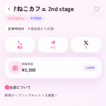
みけねこカフェ 2nd stage
メイドカフェ
千代田区
営業時間外
現在地から計測
電話
ナビ
X
料金目安
3,300円
¥3,300
お店について
i
新規オープニングキャスト大募集！
