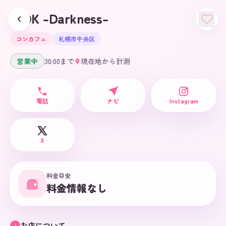
1LDK -Darkness-
コンカフェ
札幌市中央区
営業中
30:00
まで
現在地から計測
電話
ナビ
Instagram
X
料金目安
料金情報なし
お店について
i