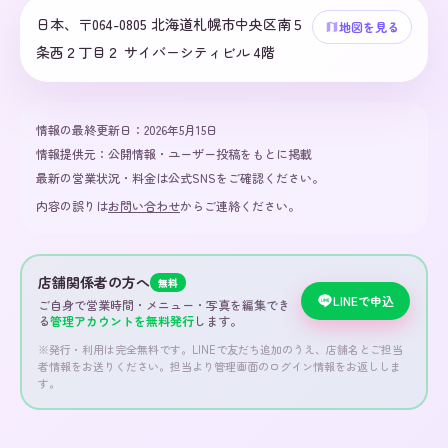
日本、〒064-0805 北海道札幌市中央区南５
地図を見る
条西２丁目２ サイバーシティビル 4階
情報の最終更新日：
2026年5月15日
情報提供元：
公開情報・ユーザー投稿をもとに掲載
最新の営業状況・料金は公式SNSをご確認ください。
内容の誤りは
お問い合わせ
からご連絡ください。
店舗関係者の方へ
無料
LINEで申込
ご自身で営業時間・メニュー・写真を編集でき
る
管理アカウントを無料発行
します。
※発行・利用は完全無料です。LINEで友だち追加のうえ、店舗名とご担当
者情報をお送りください。担当より管理画面のログイン情報をお返ししま
す。