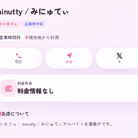
minutty / みにゅてぃ
コンカフェ
広島市中区
営業時間外
現在地から計測
電話
ナビ
X
料金目安
料金情報なし
お店について
ンカフェ： minutty / みにゅてぃアルバイトを募集中です。