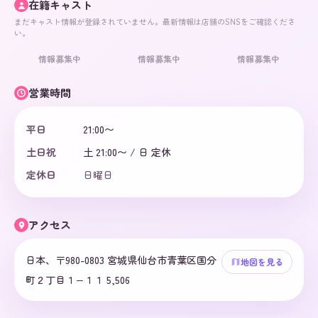
在籍キャスト
まだキャスト情報が登録されていません。最新情報は店舗のSNSをご確認くださ
い。
情報募集中
情報募集中
情報募集中
営業時間
平日
21:00〜
土日祝
土 21:00〜 / 日 定休
定休日
日曜日
アクセス
日本、〒980-0803 宮城県仙台市青葉区国分
地図を見る
町２丁目１−１１ 5,506