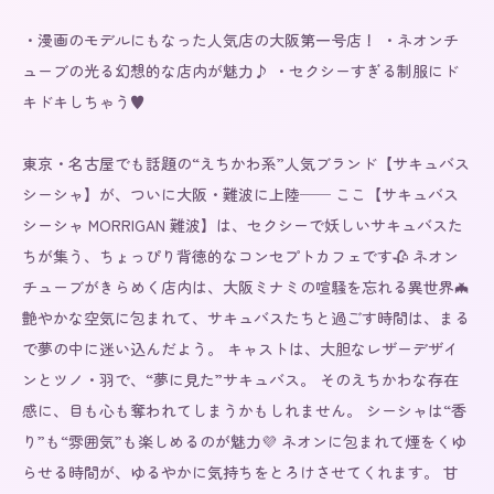
・漫画のモデルにもなった人気店の大阪第一号店！ ・ネオンチ
ューブの光る幻想的な店内が魅力♪ ・セクシーすぎる制服にド
キドキしちゃう♥

東京・名古屋でも話題の“えちかわ系”人気ブランド【サキュバス
シーシャ】が、ついに大阪・難波に上陸── ここ【サキュバス
シーシャ MORRIGAN 難波】は、セクシーで妖しいサキュバスた
ちが集う、ちょっぴり背徳的なコンセプトカフェです🥀 ネオン
チューブがきらめく店内は、大阪ミナミの喧騒を忘れる異世界🦇 
艶やかな空気に包まれて、サキュバスたちと過ごす時間は、まる
で夢の中に迷い込んだよう。 キャストは、大胆なレザーデザイ
ンとツノ・羽で、“夢に見た”サキュバス。 そのえちかわな存在
感に、目も心も奪われてしまうかもしれません。 シーシャは“香
り”も“雰囲気”も楽しめるのが魅力💜 ネオンに包まれて煙をくゆ
らせる時間が、ゆるやかに気持ちをとろけさせてくれます。 甘