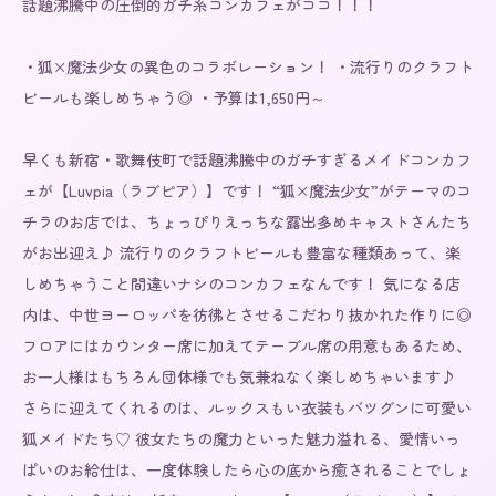
話題沸騰中の圧倒的ガチ系コンカフェがココ！！！

・狐×魔法少女の異色のコラボレーション！ ・流行りのクラフト
ビールも楽しめちゃう◎ ・予算は1,650円～

早くも新宿・歌舞伎町で話題沸騰中のガチすぎるメイドコンカフ
ェが【Luvpia（ラブピア）】です！ “狐×魔法少女”がテーマのコ
チラのお店では、ちょっぴりえっちな露出多めキャストさんたち
がお出迎え♪ 流行りのクラフトビールも豊富な種類あって、楽
しめちゃうこと間違いナシのコンカフェなんです！ 気になる店
内は、中世ヨーロッパを彷彿とさせるこだわり抜かれた作りに◎ 
フロアにはカウンター席に加えてテーブル席の用意もあるため、
お一人様はもちろん団体様でも気兼ねなく楽しめちゃいます♪ 
さらに迎えてくれるのは、ルックスもい衣装もバツグンに可愛い
狐メイドたち♡ 彼女たちの魔力といった魅力溢れる、愛情いっ
ぱいのお給仕は、一度体験したら心の底から癒されることでしょ