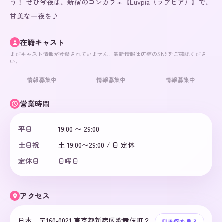
う！ ぜひ今夜は、新宿のコンカフェ【Luvpia（ラブピア）】で、
甘美な一夜を♪
在籍キャスト
まだキャスト情報が登録されていません。最新情報は店舗のSNSをご確認くださ
い。
情報募集中
情報募集中
情報募集中
営業時間
平日
19:00 〜 29:00
土日祝
土 19:00〜29:00 / 日 定休
定休日
日曜日
アクセス
日本、〒160-0021 東京都新宿区歌舞伎町２
地図を見る