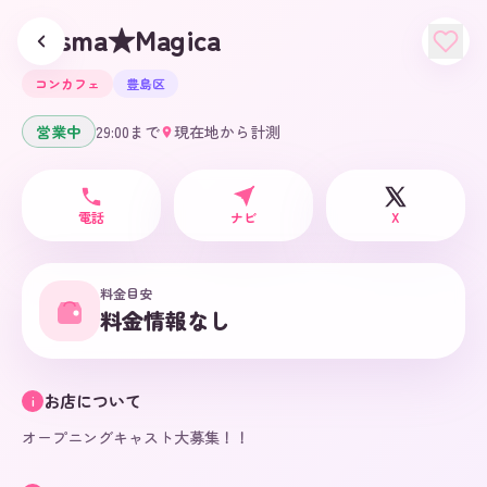
Prisma★Magica
コンカフェ
豊島区
営業中
29:00
まで
現在地から計測
電話
ナビ
X
料金目安
料金情報なし
お店について
i
オープニングキャスト大募集！！