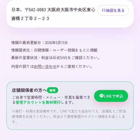
日本、〒542-0083 大阪府大阪市中央区東心
地図を見る
斎橋２丁目２−２３
情報の最終更新日：
2026年5月15日
情報提供元：
公開情報・ユーザー投稿をもとに掲載
最新の営業状況・料金は公式SNSをご確認ください。
内容の誤りは
お問い合わせ
からご連絡ください。
店舗関係者の方へ
無料
LINEで申込
ご自身で営業時間・メニュー・写真を編集でき
る
管理アカウントを無料発行
します。
※発行・利用は完全無料です。LINEで友だち追加のうえ、店舗名とご担当
者情報をお送りください。担当より管理画面のログイン情報をお返ししま
す。