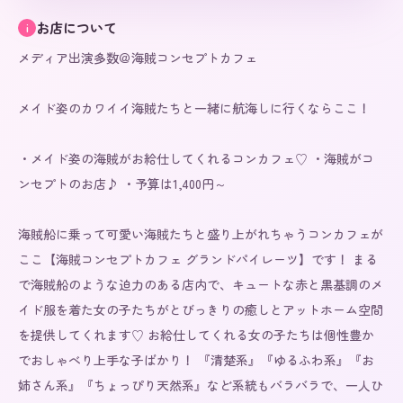
お店について
i
メディア出演多数＠海賊コンセプトカフェ

メイド姿のカワイイ海賊たちと一緒に航海しに行くならここ！

・メイド姿の海賊がお給仕してくれるコンカフェ♡ ・海賊がコ
ンセプトのお店♪ ・予算は1,400円～

海賊船に乗って可愛い海賊たちと盛り上がれちゃうコンカフェが
ここ【海賊コンセプトカフェ グランドパイレーツ】です！ まる
で海賊船のような迫力のある店内で、キュートな赤と黒基調のメ
イド服を着た女の子たちがとびっきりの癒しとアットホーム空間
を提供してくれます♡ お給仕してくれる女の子たちは個性豊か
でおしゃべり上手な子ばかり！ 『清楚系』『ゆるふわ系』『お
姉さん系』『ちょっぴり天然系』など系統もバラバラで、一人ひ