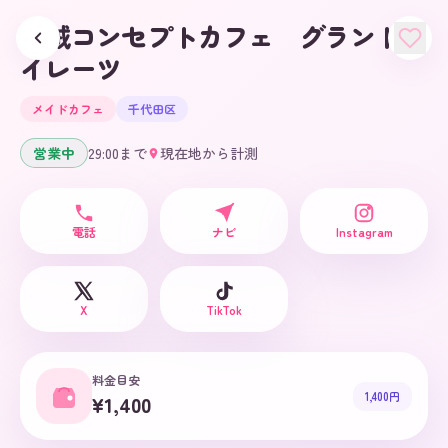
海賊コンセプトカフェ グランドパ
イレーツ
メイドカフェ
千代田区
営業中
29:00
まで
現在地から計測
電話
ナビ
Instagram
X
TikTok
料金目安
1,400円
¥1,400