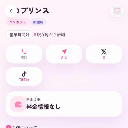
ロロプリンス
コンカフェ
新宿区
営業時間外
現在地から計測
電話
ナビ
X
TikTok
料金目安
料金情報なし
お店について
i