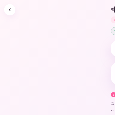
i
女
へ