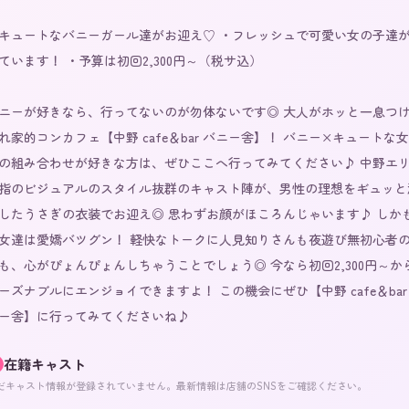
キュートなバニーガール達がお迎え♡ ・フレッシュで可愛い女の子達
ています！ ・予算は初回2,300円～（税サ込）

ニーが好きなら、行ってないのが勿体ないです◎ 大人がホッと一息つ
れ家的コンカフェ【中野 cafe＆bar バニー舎】！ バニー×キュートな
の組み合わせが好きな方は、ぜひここへ行ってみてください♪ 中野エ
指のビジュアルのスタイル抜群のキャスト陣が、男性の理想をギュッと
したうさぎの衣装でお迎え◎ 思わずお顔がほころんじゃいます♪ しか
女達は愛嬌バツグン！ 軽快なトークに人見知りさんも夜遊び無初心者
も、心がぴょんぴょんしちゃうことでしょう◎ 今なら初回2,300円～か
ーズナブルにエンジョイできますよ！ この機会にぜひ【中野 cafe＆bar
ー舎】に行ってみてくださいね♪
在籍キャスト
だキャスト情報が登録されていません。最新情報は店舗のSNSをご確認ください。