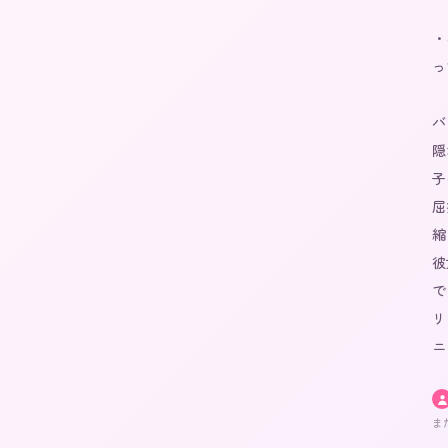
・
っ
バ
隠
子
屈
縮
彼
で
リ
ニ
ま