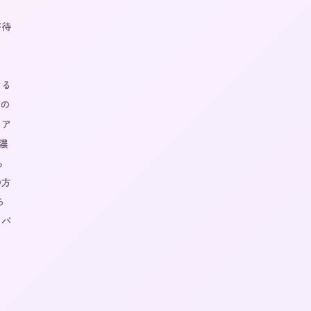
が待
ける
女の
リア
濃
も
の方
ら
 バ