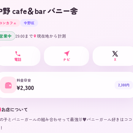
中野 cafe＆bar バニー舎
コンカフェ
中野区
営業中
29:00
まで
現在地から計測
電話
ナビ
X
料金目安
2,300円
¥2,300
お店について
の子とバニーガールの組み合わせって最強🐰♥バニーガール好きはココ
！
