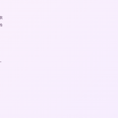
衣
を
一