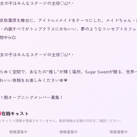
ঌ 女の子はみんなステージの主役♡໒꒱*.･

京秋葉原を舞台に、アイドル×メイドをテーマにした、メイドちゃん・
・内装すべてがトップクラスにかわいい、夢のようなコンセプトカフェ
開中☕💞

ঌ 女の子はみんなステージの主役♡໒꒱*.･

らめく空間で、あなたの“推し”が輝く場所。Sugar Sweetが贈る、世界
わいい体験をお楽しみください🍓💗

１期オープニングメンバー募集！
在籍キャスト
だキャスト情報が登録されていません。最新情報は店舗のSNSをご確認ください。
情報募集中
情報募集中
情報募集中