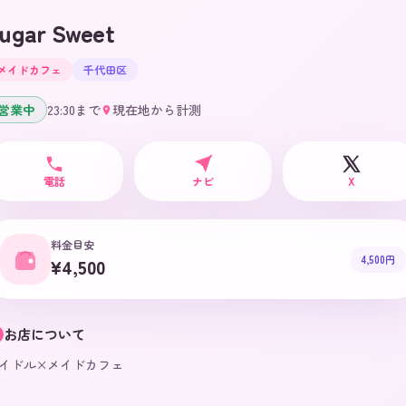
ugar Sweet
メイドカフェ
千代田区
営業中
23:30
まで
現在地から計測
電話
ナビ
X
料金目安
4,500円
¥4,500
お店について
イドル×メイドカフェ
