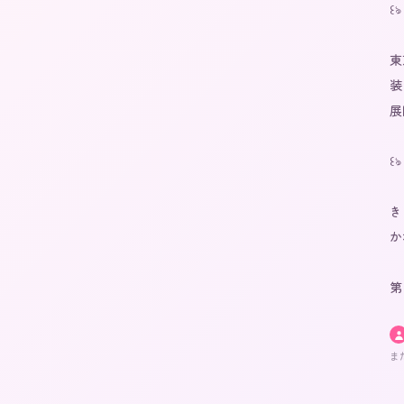
꒰
東
装
展
꒰
き
か
第
ま