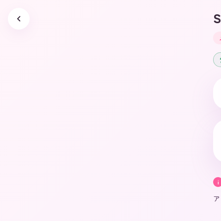
S
i
ア