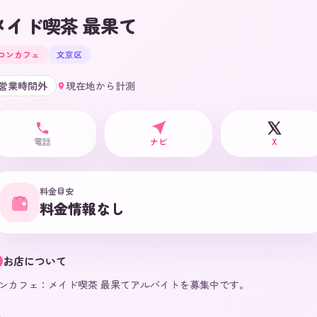
メイド喫茶 最果て
コンカフェ
文京区
営業時間外
現在地から計測
電話
ナビ
X
料金目安
料金情報なし
お店について
ンカフェ：メイド喫茶 最果てアルバイトを募集中です。