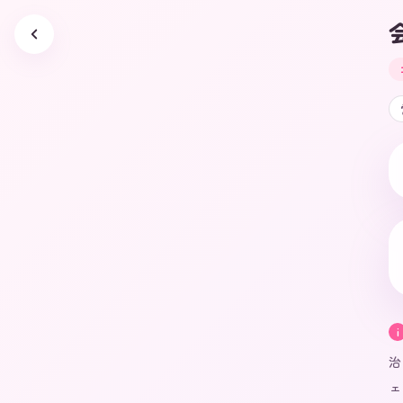
会
i
治
ェ