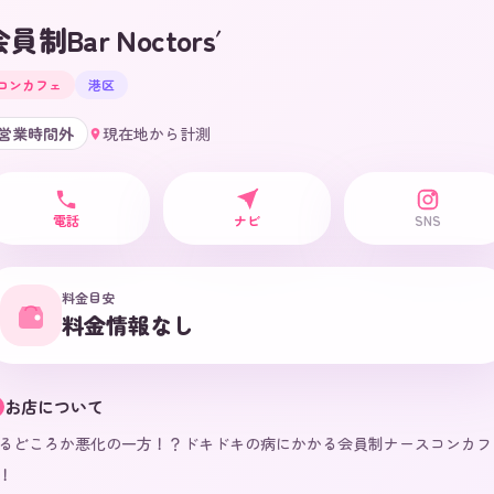
員制Bar Noctors′
コンカフェ
港区
営業時間外
現在地から計測
電話
ナビ
SNS
料金目安
料金情報なし
お店について
るどころか悪化の一方！？ドキドキの病にかかる会員制ナースコンカフ
！
