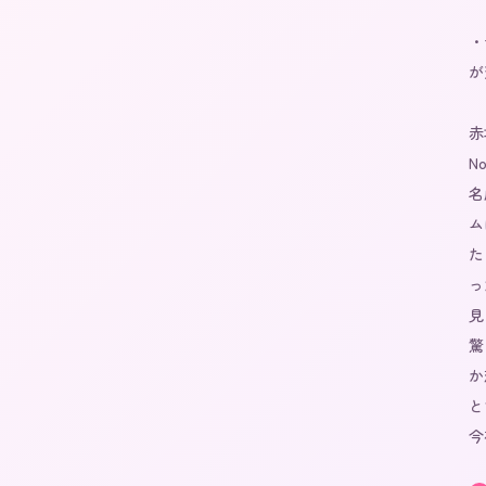
・
が
赤
N
名
ム
た
っ
見
驚
か
と
今