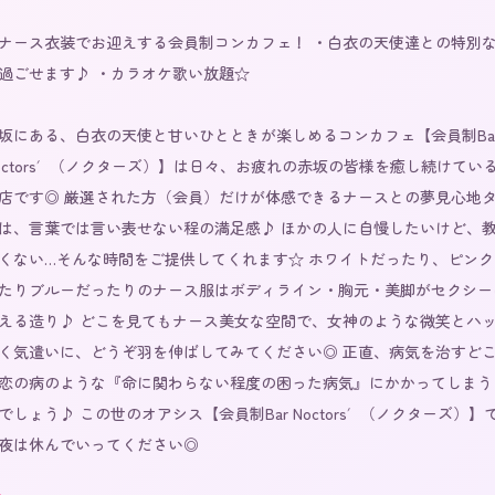
ナース衣装でお迎えする会員制コンカフェ！ ・白衣の天使達との特別
過ごせます♪ ・カラオケ歌い放題☆

坂にある、白衣の天使と甘いひとときが楽しめるコンカフェ【会員制Bar
octors′（ノクターズ）】は日々、お疲れの赤坂の皆様を癒し続けてい
店です◎ 厳選された方（会員）だけが体感できるナースとの夢見心地
は、言葉では言い表せない程の満足感♪ ほかの人に自慢したいけど、
くない…そんな時間をご提供してくれます☆ ホワイトだったり、ピンク
たりブルーだったりのナース服はボディライン・胸元・美脚がセクシー
える造り♪ どこを見てもナース美女な空間で、女神のような微笑とハ
く気遣いに、どうぞ羽を伸ばしてみてください◎ 正直、病気を治すど
恋の病のような『命に関わらない程度の困った病気』にかかってしまう
でしょう♪ この世のオアシス【会員制Bar Noctors′（ノクターズ）】
夜は休んでいってください◎