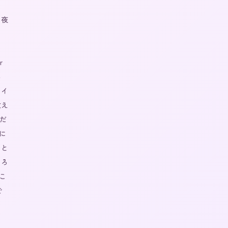
な夜
 
る
タイ
教え
だ
に
ッと
ころ
こ
で