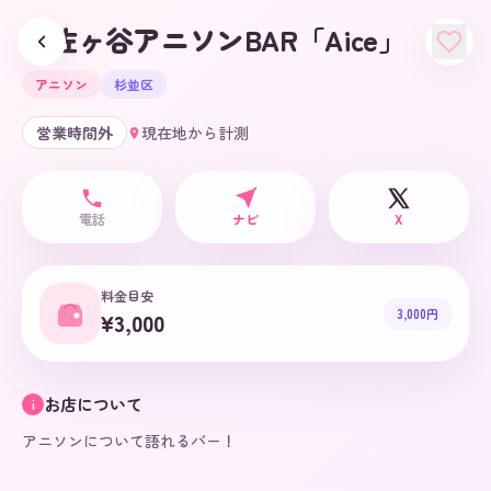
阿佐ヶ谷アニソンBAR「Aice」
アニソン
杉並区
営業時間外
現在地から計測
電話
ナビ
X
料金目安
3,000円
¥3,000
お店について
i
アニソンについて語れるバー！
