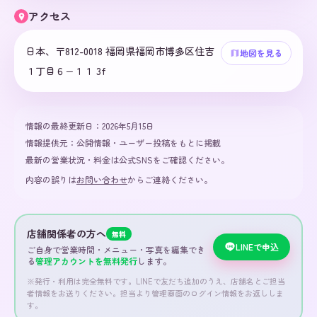
アクセス
日本、〒812-0018 福岡県福岡市博多区住吉
地図を見る
１丁目６−１１ 3f
情報の最終更新日：
2026年5月15日
情報提供元：
公開情報・ユーザー投稿をもとに掲載
最新の営業状況・料金は公式SNSをご確認ください。
内容の誤りは
お問い合わせ
からご連絡ください。
店舗関係者の方へ
無料
LINEで申込
ご自身で営業時間・メニュー・写真を編集でき
る
管理アカウントを無料発行
します。
※発行・利用は完全無料です。LINEで友だち追加のうえ、店舗名とご担当
者情報をお送りください。担当より管理画面のログイン情報をお返ししま
す。