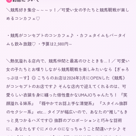
＼競馬好き集合～～～ッ！／可愛い女の子たちと競馬観戦が楽し
めるコンカフェ♡

・競馬がコンセプトのコンカフェ♪ ・カフェタイムもバータイ
ムも飲み放題♡ ・予算は2,980円～

＼熱気溢れる店内で、競馬仲間と最高のひとときを…！／ 可愛い
女の子たちとお喋りしながら競馬観戦を楽しみたいなら【ぎゃろ
っぷほーす】◎ こちらのお店は2024年3月にOPENした《競馬》
がコンセプトのお店です♪ そんな店内で迎えてくれるのは、可
愛らしい衣装を身に纏った個性豊かなUMAJOちゃんたち！ 『笑
顔溢れる妹系』 『穏やかでお話上手な清楚系』 『スタイル抜群
のセクシー系』 etc… タイプが幅広いので、あなたの“推し”もき
っと見つかるハズです◎ 抜群のプロポーションと巧みな話術
に、あなたもすぐにメロメロになっちゃうこと間違いナシ♪ そ