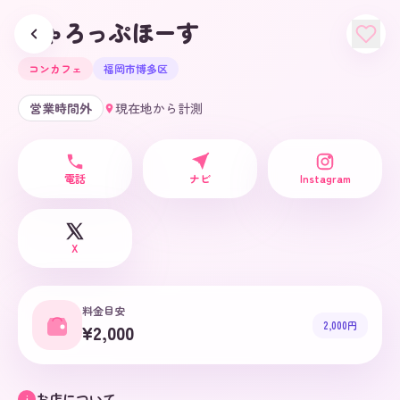
ぎゃろっぷほーす
コンカフェ
福岡市博多区
営業時間外
現在地から計測
電話
ナビ
Instagram
X
料金目安
2,000円
¥2,000
お店について
i