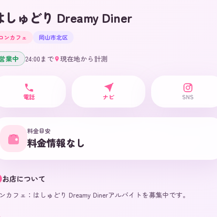
はしゅどり Dreamy Diner
コンカフェ
岡山市北区
営業中
24:00
まで
現在地から計測
電話
ナビ
SNS
料金目安
料金情報なし
お店について
ンカフェ：はしゅどり Dreamy Dinerアルバイトを募集中です。