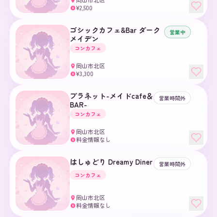
¥2,500
¥
ゴシックカフェ&Bar ダーク
営業中
メイデン
コンカフェ
岡山市北区
¥3,300
¥
プラネット-メイドcafe＆
営業時間外
BAR-
コンカフェ
岡山市北区
料金情報なし
¥
はしゅどり Dreamy Diner
営業時間外
コンカフェ
岡山市北区
料金情報なし
¥