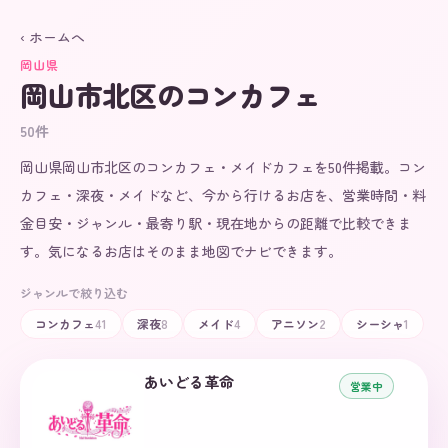
‹ ホームへ
岡山県
岡山市北区
のコンカフェ
50
件
岡山県岡山市北区のコンカフェ・メイドカフェを50件掲載。コン
カフェ・深夜・メイドなど、今から行けるお店を、営業時間・料
金目安・ジャンル・最寄り駅・現在地からの距離で比較できま
す。気になるお店はそのまま地図でナビできます。
ジャンルで絞り込む
コンカフェ
41
深夜
8
メイド
4
アニソン
2
シーシャ
1
あいどる革命
営業中