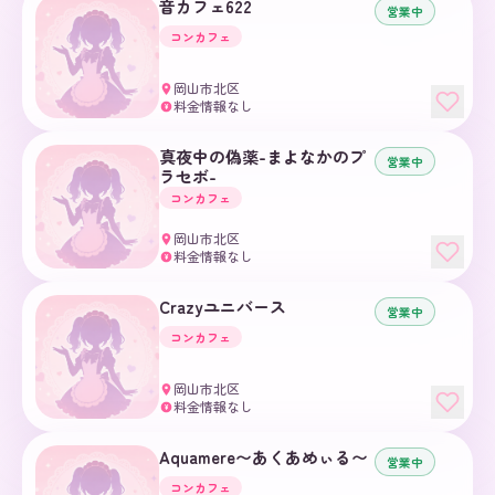
音カフェ622
営業中
コンカフェ
岡山市北区
料金情報なし
¥
真夜中の偽薬-まよなかのプ
営業中
ラセボ-
コンカフェ
岡山市北区
料金情報なし
¥
Crazyユニバース
営業中
コンカフェ
岡山市北区
料金情報なし
¥
Aquamere〜あくあめぃる〜
営業中
コンカフェ