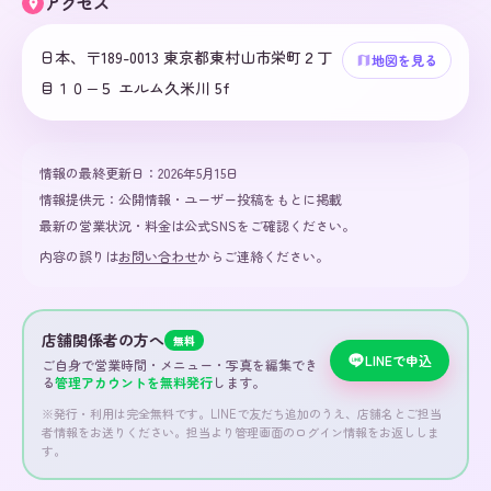
アクセス
日本、〒189-0013 東京都東村山市栄町２丁
地図を見る
目１０−５ エルム久米川 5f
情報の最終更新日：
2026年5月15日
情報提供元：
公開情報・ユーザー投稿をもとに掲載
最新の営業状況・料金は公式SNSをご確認ください。
内容の誤りは
お問い合わせ
からご連絡ください。
店舗関係者の方へ
無料
LINEで申込
ご自身で営業時間・メニュー・写真を編集でき
る
管理アカウントを無料発行
します。
※発行・利用は完全無料です。LINEで友だち追加のうえ、店舗名とご担当
者情報をお送りください。担当より管理画面のログイン情報をお返ししま
す。