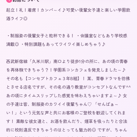
起立！礼！着席！カンパ～イ♪可愛い後輩女子達と楽しい学園飲
酒ライフ◎

・制服姿の後輩女子と乾杯できる！ ・会議室などもあり学校感
満載◎ ・特別課題もあってワイワイ楽しめちゃう♪

西武新宿線「久米川駅」南口より徒歩1分の所に、あの頃の青春
を再体験できちゃう？！学園系コンカフェを発見しました～♪ 
その名も【コンセプトカフェ３年B組】！ 某、青春ドラマを彷彿
とさせる店名ですが、その名の通り教室がコンセプトなんです^^ 
あの頃にタイムスリップした感覚を味わえちゃいますよ～♪ 女
の子達は皆、制服姿のカワイイ後輩ちゃん♡ 「せんぱぁ～
い！」という元気な声と共にお客様のご登校を歓迎してくれま
す！ 素敵な彼女達と、お酒を飲んだり、煙草を吸ったりと合法
的に校則違反できちゃうのはとっても魅力的◎ ですが、ちゃん