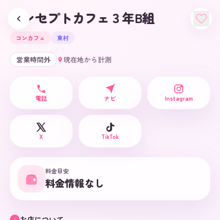
コンセプトカフェ３年B組
コンカフェ
東村
営業時間外
現在地から計測
電話
ナビ
Instagram
X
TikTok
料金目安
料金情報なし
お店について
i