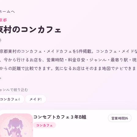
 ホームへ
京都
東村
のコンカフェ
件
京都東村のコンカフェ・メイドカフェを5件掲載。コンカフェ・メイド
、今から行けるお店を、営業時間・料金目安・ジャンル・最寄り駅・現
からの距離で比較できます。気になるお店はそのまま地図でナビできま
。
ャンルで絞り込む
コンカフェ
4
メイド
1
コンセプトカフェ３年B組
営業時間外
コンカフェ