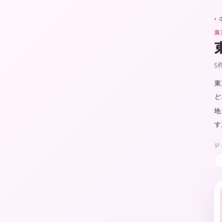
‹
東
5
東
ど
地
す
ジ