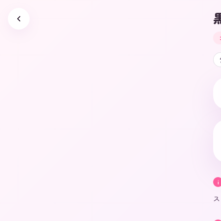
黒
i
ス