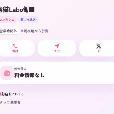
猫Labo🐈‍⬛
コンカフェ
岡山市北区
営業時間外
現在地から計測
電話
ナビ
X
料金目安
料金情報なし
お店について
タッフ募集🐈