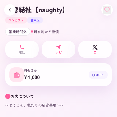
秘密結社【naughty】
コンカフェ
台東区
営業時間外
現在地から計測
電話
ナビ
X
料金目安
4,000円〜
¥4,000
お店について
i
〜ようこそ、私たちの秘密基地へ〜
