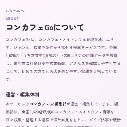
‹ ホームへ
ABOUT
コンカフェGoについて
コンカフェGoは、コンカフェ・メイドカフェを現在地、エリ
ア、ジャンル、営業中条件から探せる検索サービスです。全国
3,620
店（うち営業中
3,570
店）・
239
エリアの店舗データを整備
し、来店前に料金目安や営業時間、アクセスを確認しやすくする
ことで、初めての方でもお店を選びやすい状態を目指していま
す。
運営・編集体制
本サービスは
コンカフェGo編集部
が運営・編集しています。編
集部は、全国
3,620
店規模のコンカフェ・メイドカフェ情報を
日々収集・整理する過程で得た知見をもとに、ガイド記事や統計