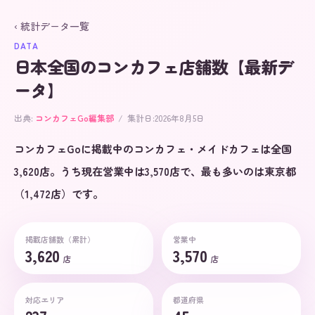
‹ 統計データ一覧
DATA
日本全国のコンカフェ店舗数【最新デ
ータ】
出典:
コンカフェGo
編集部
/
集計日:
2026年8月5日
コンカフェGoに掲載中のコンカフェ・メイドカフェは全国
3,620店。うち現在営業中は3,570店で、最も多いのは東京都
（1,472店）です。
掲載店舗数（累計）
営業中
3,620
3,570
店
店
対応エリア
都道府県