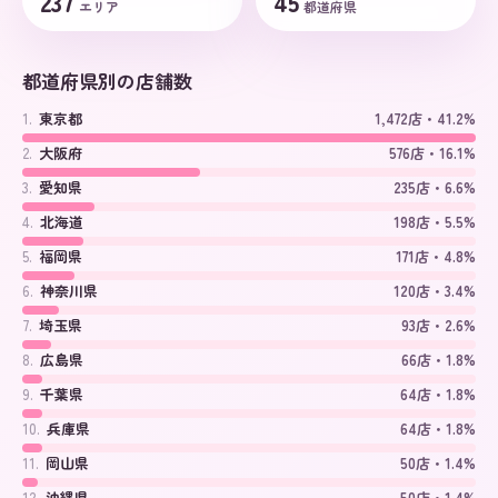
237
45
エリア
都道府県
都道府県別の店舗数
1
.
東京都
1,472店・41.2%
2
.
大阪府
576店・16.1%
3
.
愛知県
235店・6.6%
4
.
北海道
198店・5.5%
5
.
福岡県
171店・4.8%
6
.
神奈川県
120店・3.4%
7
.
埼玉県
93店・2.6%
8
.
広島県
66店・1.8%
9
.
千葉県
64店・1.8%
10
.
兵庫県
64店・1.8%
11
.
岡山県
50店・1.4%
12
.
沖縄県
50店・1.4%