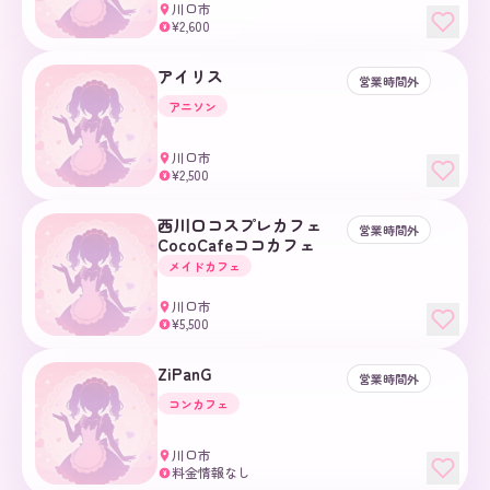
川口市
¥2,600
¥
アイリス
営業時間外
アニソン
川口市
¥2,500
¥
西川口コスプレカフェ
営業時間外
CocoCafeココカフェ
メイドカフェ
川口市
¥5,500
¥
ZiPanG
営業時間外
コンカフェ
川口市
料金情報なし
¥