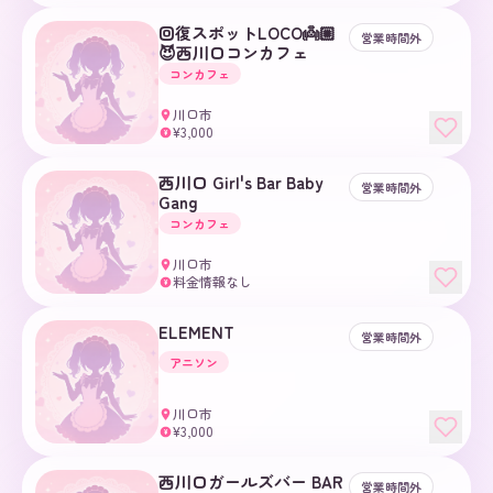
回復スポットLOCO👼🏼
営業時間外
😈西川口コンカフェ
コンカフェ
川口市
¥3,000
¥
西川口 Girl's Bar Baby
営業時間外
Gang
コンカフェ
川口市
料金情報なし
¥
ELEMENT
営業時間外
アニソン
川口市
¥3,000
¥
西川口ガールズバー BAR
営業時間外