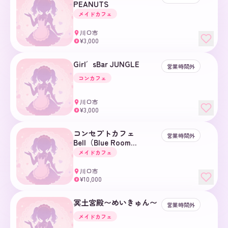
PEANUTS
メイドカフェ
川口市
¥3,000
¥
Girl′sBar JUNGLE
営業時間外
コンカフェ
川口市
¥3,000
¥
コンセプトカフェ
営業時間外
Bell（Blue Room
Group）
メイドカフェ
川口市
¥10,000
¥
冥土宮殿〜めいきゅん〜
営業時間外
メイドカフェ