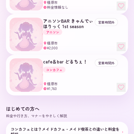
橿原市
料金情報なし
¥
アニソンBAR きゃんでぃ
営業時間外
ほりっく 1st season
アニソン
橿原市
¥2,000
¥
cafe＆bar どるちぇ！
営業時間外
コンカフェ
橿原市
¥1,760
¥
はじめての方へ
料金や行き方、マナーをやさしく解説
コンカフェとは？メイドカフェ・メイド喫茶との違いと料金を
›