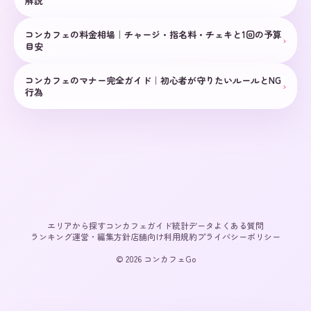
解説
コンカフェの料金相場｜チャージ・指名料・チェキと1回の予算
›
目安
コンカフェのマナー完全ガイド｜初心者が守りたいルールとNG
›
行為
エリアから探す
コンカフェガイド
統計データ
よくある質問
ランキング
運営・編集方針
店舗向け
利用規約
プライバシーポリシー
© 2026 コンカフェGo