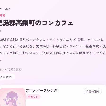
 ホームへ
崎県
児湯郡高鍋町
のコンカフェ
件
崎県児湯郡高鍋町のコンカフェ・メイドカフェを1件掲載。アニソンな
、今から行けるお店を、営業時間・料金目安・ジャンル・最寄り駅・現
からの距離で比較できます。気になるお店はそのまま地図でナビできま
。
ャンルで絞り込む
アニソン
1
アニメバーフレンズ
営業時間外
アニソン