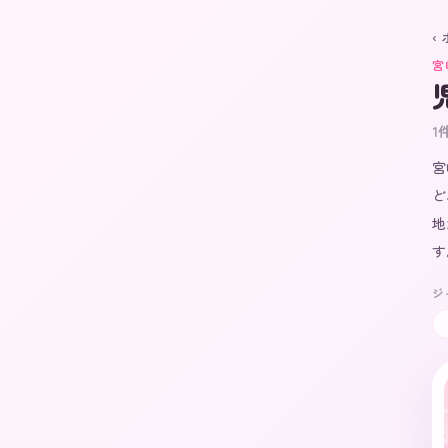
‹
宮
1
宮
ど
地
す
ジ