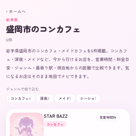
‹ ホームへ
岩手県
盛岡市
のコンカフェ
6
件
岩手県盛岡市のコンカフェ・メイドカフェを6件掲載。コンカフ
ェ・深夜・メイドなど、今から行けるお店を、営業時間・料金目
安・ジャンル・最寄り駅・現在地からの距離で比較できます。気
になるお店はそのまま地図でナビできます。
ジャンルで絞り込む
コンカフェ
4
深夜
2
メイド
1
シーシャ
1
STAR BAZZ
営業時間外
コンカフェ