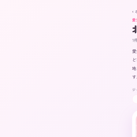
‹
愛
1
愛
ど
地
す
ジ