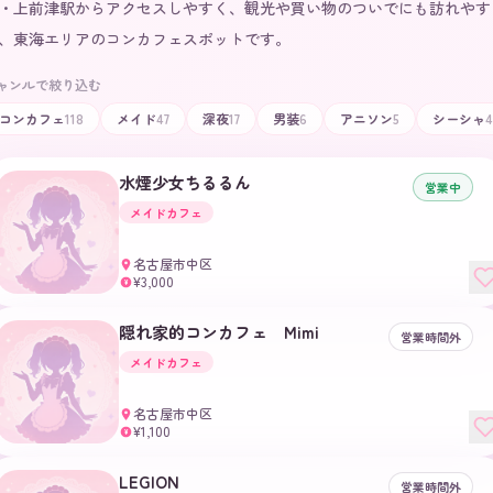
・上前津駅からアクセスしやすく、観光や買い物のついでにも訪れやす
、東海エリアのコンカフェスポットです。
ャンルで絞り込む
コンカフェ
118
メイド
47
深夜
17
男装
6
アニソン
5
シーシャ
4
水煙少女ちるるん
営業中
メイドカフェ
名古屋市中区
¥3,000
¥
隠れ家的コンカフェ Mimi
営業時間外
メイドカフェ
名古屋市中区
¥1,100
¥
LEGION
営業時間外