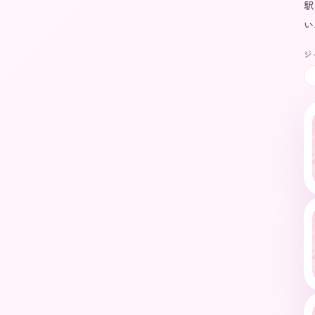
駅
い
ジ