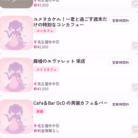
¥3,000
¥
ユメヲカケル！〜君と過ごす週末だ
営業時間外
けの特別なコンカフェ〜
コンカフェ
名古屋市中区
¥2,000
¥
廃墟のエヴァレット 栄店
営業時間外
メイドカフェ
名古屋市中区
¥3,000
¥
Cafe＆Bar DcD の男装カフェ＆バー
営業時間外
男装
名古屋市中区
料金情報なし
¥