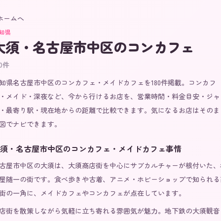
 ホームへ
知県
大須・名古屋市中区
のコンカフェ
0
件
知県名古屋市中区のコンカフェ・メイドカフェを180件掲載。コンカフ
・メイド・深夜など、今から行けるお店を、営業時間・料金目安・ジャ
・最寄り駅・現在地からの距離で比較できます。気になるお店はそのま
図でナビできます。
須・名古屋市中区
のコンカフェ・メイドカフェ事情
古屋市中区の大須は、大須商店街を中心にサブカルチャーが根付いた、
屋随一の街です。食べ歩きや古着、アニメ・ホビーショップで知られる
街の一角に、メイドカフェやコンカフェが点在しています。
店街を散策しながら気軽に立ち寄れる雰囲気が魅力。地下鉄の大須観音