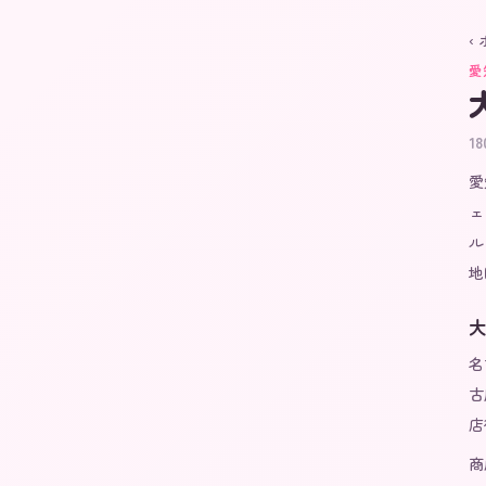
‹
愛
18
愛
ェ
ル
地
大
名
古
店
商