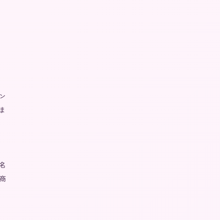
ン
ま
名
商