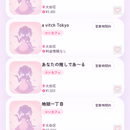
大田区
¥3,450
¥
a vitch Tokyo
営業時間外
コンカフェ
大田区
料金情報なし
¥
あなたの推しであ〜る
営業時間外
コンカフェ
大田区
¥1,500
¥
地獄一丁目
営業時間外
コンカフェ
大田区
¥3,000