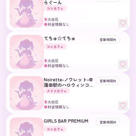
らぐーん
コンカフェ
大田区
料金情報なし
¥
てちゅ☆てちゅ
営業時間外
コンカフェ
大田区
料金情報なし
¥
Noirette-ノワレット-@
営業時間外
蒲田駅のハロウィンコン
カフェ
メイドカフェ
大田区
料金情報なし
¥
GIRLS BAR PREMIUM
営業時間外
コンカフェ