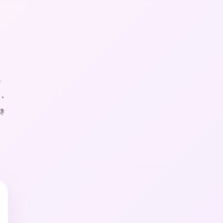
イ
・
き