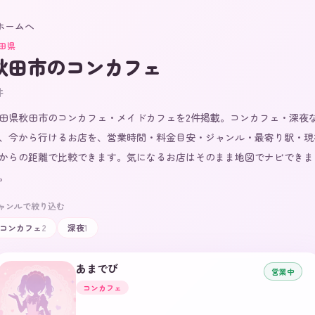
 ホームへ
田県
秋田市
のコンカフェ
件
田県秋田市のコンカフェ・メイドカフェを2件掲載。コンカフェ・深夜
、今から行けるお店を、営業時間・料金目安・ジャンル・最寄り駅・現
からの距離で比較できます。気になるお店はそのまま地図でナビできま
。
ャンルで絞り込む
コンカフェ
2
深夜
1
あまでび
営業中
コンカフェ