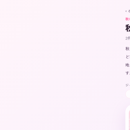
‹
秋
2
秋
ど
地
す
ジ